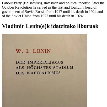
Labour Party (Bolsheviks), statesman and political theorist. After the
October Revolution he served as the first and founding head of
government of Soviet Russia from 1917 until his death in 1924 and
of the Soviet Union from 1922 until his death in 1924.
Vladimir Lenin(e)k idatzitako liburuak