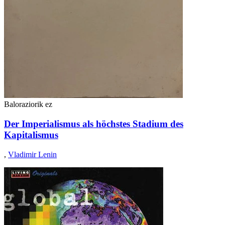
Baloraziorik ez
Der Imperialismus als höchstes Stadium des
Kapitalismus
,
Vladimir Lenin