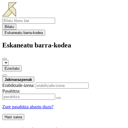
Bilatu
Eskaneatu barra-kodea
Eskaneatu barra-kodea
Ezeztatu
Jakinarazpenak
Erabiltzaile-izena:
Pasahitza:
Zure pasahitza ahaztu duzu?
Hasi saioa