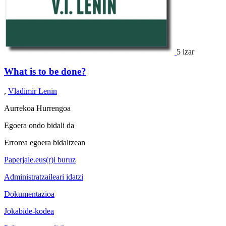
5 izar
What is to be done?
,
Vladimir Lenin
Aurrekoa
Hurrengoa
Egoera ondo bidali da
Errorea egoera bidaltzean
Paperjale.eus(r)i buruz
Administratzaileari idatzi
Dokumentazioa
Jokabide-kodea