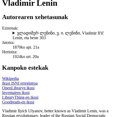
Vladimir Lenin
Autorearen xehetasunak
Ezizenak:
ვლადიმერ ლენინი
,
ვ. ი. ლენინი
,
Vladimir Il'ič
Lenin
, eta beste 303
Jaiotza:
1870ko api. 21a
Heriotza:
1924ko urt. 20a
Kanpoko estekak
Wikipedia
Ikusi ISNI erregistroa
OpenLibraryn ikusi
Inventairen ikusi
LibraryThing-en ikusi
Goodreads-en ikusi
Vladimir Ilyich Ulyanov, better known as Vladimir Lenin, was a
Russian revolutionary, leader of the Russian Social Democratic