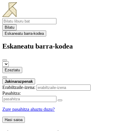
Bilatu
Eskaneatu barra-kodea
Eskaneatu barra-kodea
Ezeztatu
Jakinarazpenak
Erabiltzaile-izena:
Pasahitza:
Zure pasahitza ahaztu duzu?
Hasi saioa