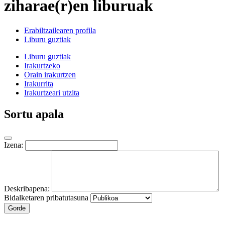
ziharae(r)en liburuak
Erabiltzailearen profila
Liburu guztiak
Liburu guztiak
Irakurtzeko
Orain irakurtzen
Irakurrita
Irakurtzeari utzita
Sortu apala
Izena:
Deskribapena:
Bidalketaren pribatutasuna
Gorde