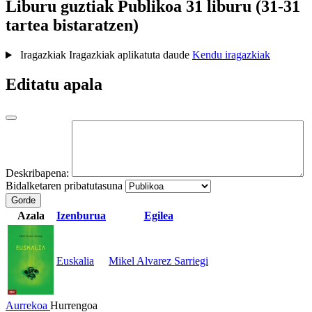
Liburu guztiak
Publikoa
31 liburu (31-31
tartea bistaratzen)
Iragazkiak
Iragazkiak aplikatuta daude
Kendu iragazkiak
Editatu apala
Deskribapena:
Bidalketaren pribatutasuna
Gorde
Azala
Izenburua
Egilea
Euskalia
Mikel Alvarez Sarriegi
Aurrekoa
Hurrengoa