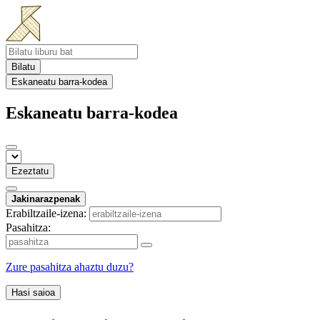
Bilatu
Eskaneatu barra-kodea
Eskaneatu barra-kodea
Ezeztatu
Jakinarazpenak
Erabiltzaile-izena:
Pasahitza:
Zure pasahitza ahaztu duzu?
Hasi saioa