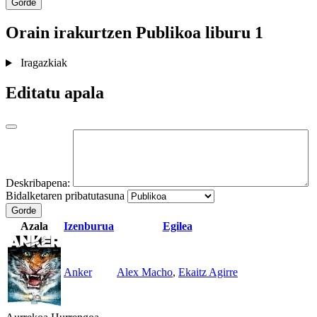
Gorde
Orain irakurtzen
Publikoa
liburu 1
Iragazkiak
Editatu apala
Deskribapena:
Bidalketaren pribatutasuna
Gorde
Azala
Izenburua
Egilea
Anker
Alex Macho
,
Ekaitz Agirre