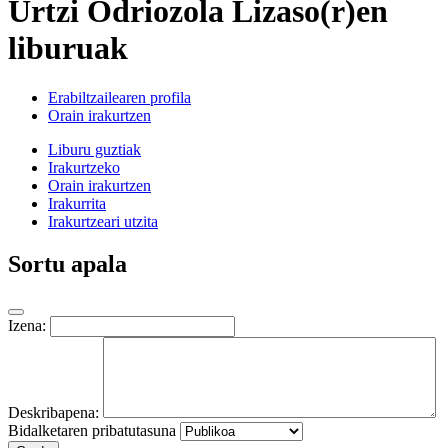
Urtzi Odriozola Lizaso(r)en
liburuak
Erabiltzailearen profila
Orain irakurtzen
Liburu guztiak
Irakurtzeko
Orain irakurtzen
Irakurrita
Irakurtzeari utzita
Sortu apala
Izena:
Deskribapena:
Bidalketaren pribatutasuna