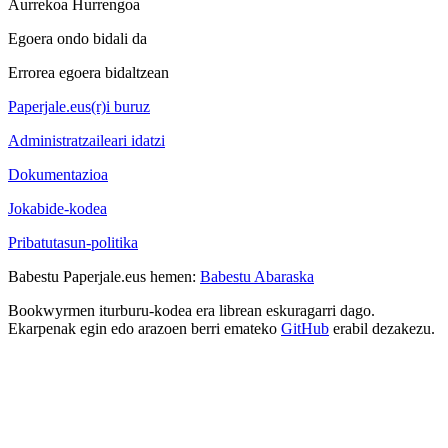
Aurrekoa
Hurrengoa
Egoera ondo bidali da
Errorea egoera bidaltzean
Paperjale.eus(r)i buruz
Administratzaileari idatzi
Dokumentazioa
Jokabide-kodea
Pribatutasun-politika
Babestu Paperjale.eus hemen:
Babestu Abaraska
Bookwyrmen iturburu-kodea era librean eskuragarri dago.
Ekarpenak egin edo arazoen berri emateko
GitHub
erabil dezakezu.