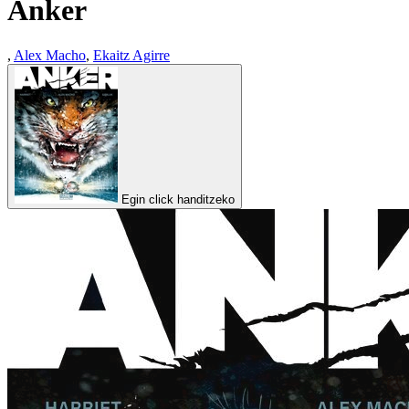
Anker
,
Alex Macho
,
Ekaitz Agirre
Egin click handitzeko