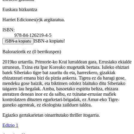
Euskara hizkuntza
Harriet Ediciones(e)k argitaratua.
ISBN:
978-84-126219-4-5
ISBN-a kopiatu!
ISBN-a kopiatu
Baloraziorik ez
(0 berrikuspen)
2019ko urtarrila. Primorie-ko Krai lurraldean gara, Errusiako ekialde
urrunean, Txina eta Ipar Koreako mugetatik bertara. Isileko ehiztari
batek Siberiako tigre bat zauritu du eta, harrezkero, gizakiak
ehizatzeari emana bizi da piztia ankerra. Tigrea ez da haragi gose,
mendeku gose baizik, eta biktimen odolez blaituko ditu Siberiako
taigaren lau hegalak. Amba, basoetako espiritu beltza, ehizara
ateratzen denean inor ez da salbu, ez txinatar-errusiar mafiek
kontrolatzen dituzten egurketari-brigadak, ez Amur-eko Tigre-
guneko agenteak, ez ekologista zailduen taldea.
Egiazko gertakarietan oinarritutako thriller itogarria.
Edizio 1