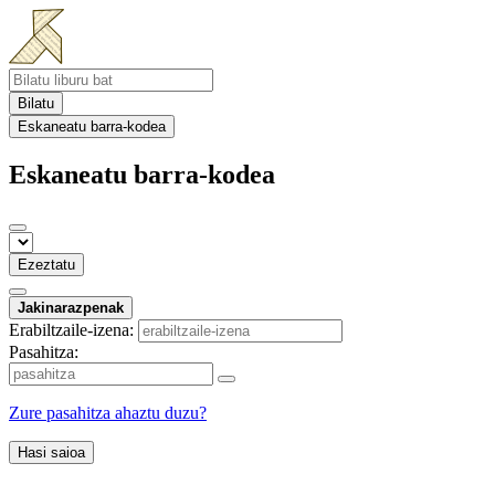
Bilatu
Eskaneatu barra-kodea
Eskaneatu barra-kodea
Ezeztatu
Jakinarazpenak
Erabiltzaile-izena:
Pasahitza:
Zure pasahitza ahaztu duzu?
Hasi saioa