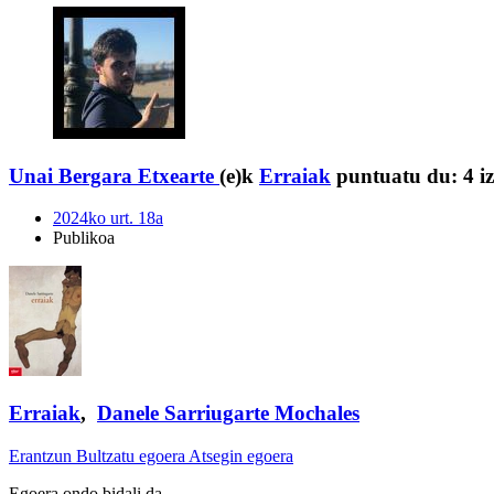
Unai Bergara Etxearte
(e)k
Erraiak
puntuatu du:
4 i
2024ko urt. 18a
Publikoa
Erraiak
,
Danele Sarriugarte Mochales
Erantzun
Bultzatu egoera
Atsegin egoera
Egoera ondo bidali da