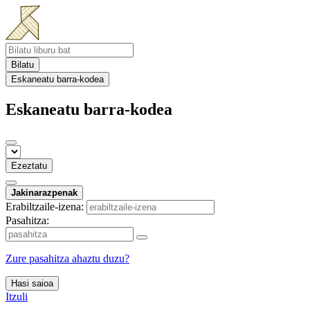
Bilatu
Eskaneatu barra-kodea
Eskaneatu barra-kodea
Ezeztatu
Jakinarazpenak
Erabiltzaile-izena:
Pasahitza:
Zure pasahitza ahaztu duzu?
Hasi saioa
Itzuli