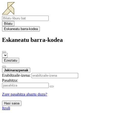
Bilatu
Eskaneatu barra-kodea
Eskaneatu barra-kodea
Ezeztatu
Jakinarazpenak
Erabiltzaile-izena:
Pasahitza:
Zure pasahitza ahaztu duzu?
Hasi saioa
Itzuli