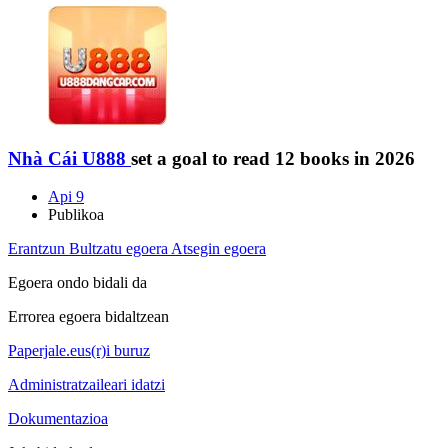
Nhà Cái U888
set a goal to read 12 books in 2026
Api 9
Publikoa
Erantzun
Bultzatu egoera
Atsegin egoera
Egoera ondo bidali da
Errorea egoera bidaltzean
Paperjale.eus(r)i buruz
Administratzaileari idatzi
Dokumentazioa