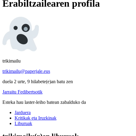
Erabiltzailearen profila
trikimailu
trikimailu@paperjale.eus
duela 2 urte, 9 hilabete(e)an batu zen
Jarraitu Fedibertsotik
Esteka hau laster-leiho batean zabalduko da
Jarduera
Kritikak eta Iruzkinak
Liburuak