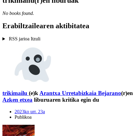
trikimailu(r)en liburuak
No books found.
Erabiltzailearen aktibitatea
RSS jarioa
Itzuli
trikimailu
(e)k
Arantxa Urretabizkaia Bejarano
(r)en
Azken etxea
liburuaren kritika egin du
2023ko urr. 23a
Publikoa