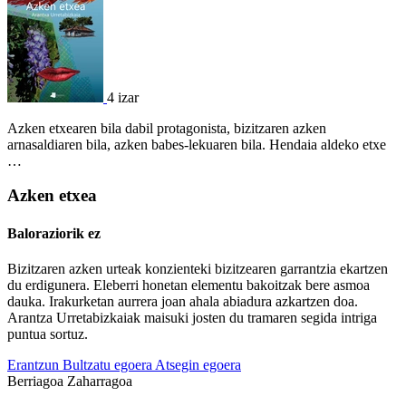
4 izar
Azken etxearen bila dabil protagonista, bizitzaren azken
arnasaldiaren bila, azken babes-lekuaren bila. Hendaia aldeko etxe
…
Azken etxea
Baloraziorik ez
Bizitzaren azken urteak konzienteki bizitzearen garrantzia ekartzen
du erdigunera. Eleberri honetan elementu bakoitzak bere asmoa
dauka. Irakurketan aurrera joan ahala abiadura azkartzen doa.
Arantza Urretabizkaiak maisuki josten du tramaren segida intriga
puntua sortuz.
Erantzun
Bultzatu egoera
Atsegin egoera
Berriagoa
Zaharragoa