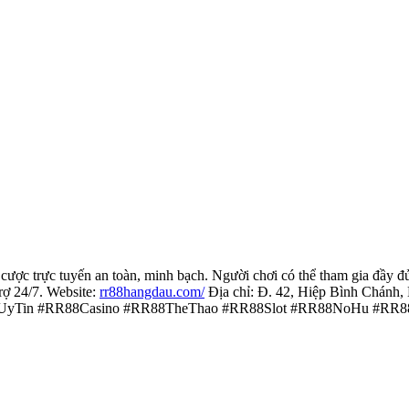
trực tuyến an toàn, minh bạch. Người chơi có thể tham gia đầy đủ các t
trợ 24/7. Website:
rr88hangdau.com/
Địa chỉ: Đ. 42, Hiệp Bình Chánh
88UyTin #RR88Casino #RR88TheThao #RR88Slot #RR88NoHu #RR8