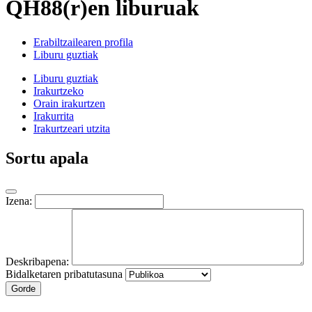
QH88(r)en liburuak
Erabiltzailearen profila
Liburu guztiak
Liburu guztiak
Irakurtzeko
Orain irakurtzen
Irakurrita
Irakurtzeari utzita
Sortu apala
Izena:
Deskribapena:
Bidalketaren pribatutasuna
Gorde