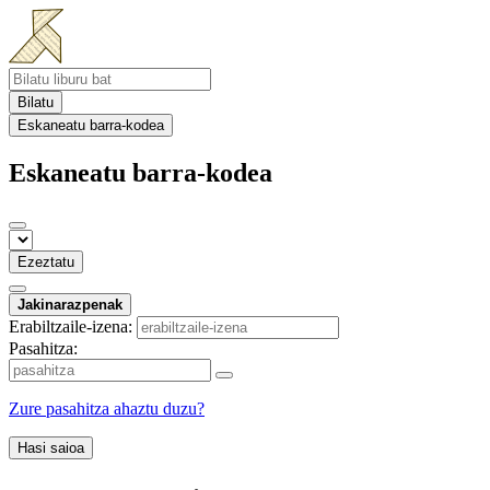
Bilatu
Eskaneatu barra-kodea
Eskaneatu barra-kodea
Ezeztatu
Jakinarazpenak
Erabiltzaile-izena:
Pasahitza:
Zure pasahitza ahaztu duzu?
Hasi saioa