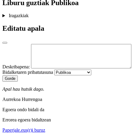
Liburu guztiak
Publikoa
Iragazkiak
Editatu apala
Deskribapena:
Bidalketaren pribatutasuna
Gorde
Apal hau hutsik dago.
Aurrekoa
Hurrengoa
Egoera ondo bidali da
Errorea egoera bidaltzean
Paperjale.eus(r)i buruz