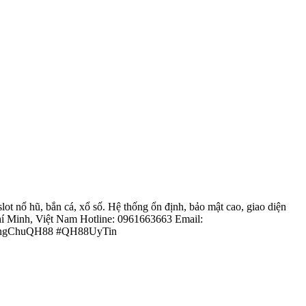
slot nổ hũ, bắn cá, xổ số. Hệ thống ổn định, bảo mật cao, giao diện
í Minh, Việt Nam Hotline: 0961663663 Email:
rangChuQH88 #QH88UyTin