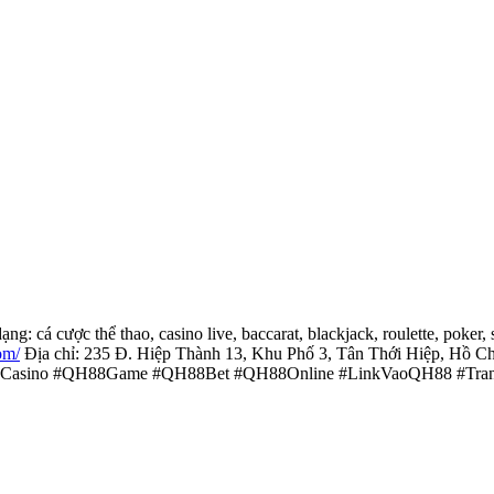
: cá cược thể thao, casino live, baccarat, blackjack, roulette, poker, 
om/
Địa chỉ: 235 Đ. Hiệp Thành 13, Khu Phố 3, Tân Thới Hiệp, Hồ Ch
H88Casino #QH88Game #QH88Bet #QH88Online #LinkVaoQH88 #T