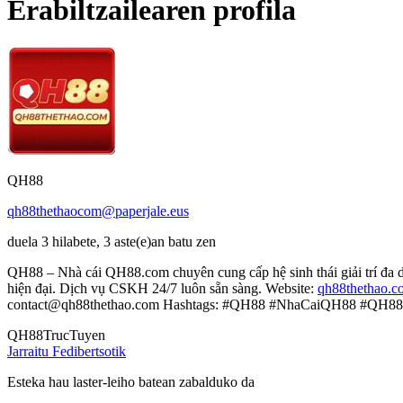
Erabiltzailearen profila
QH88
qh88thethaocom@paperjale.eus
duela 3 hilabete, 3 aste(e)an batu zen
QH88 – Nhà cái QH88.com chuyên cung cấp hệ sinh thái giải trí đa dạng
hiện đại. Dịch vụ CSKH 24/7 luôn sẵn sàng. Website:
qh88thethao.c
contact@qh88thethao.com Hashtags: #QH88 #NhaCaiQH88 #Q
QH88TrucTuyen
Jarraitu Fedibertsotik
Esteka hau laster-leiho batean zabalduko da