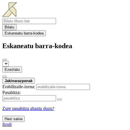
Bilatu
Eskaneatu barra-kodea
Eskaneatu barra-kodea
Ezeztatu
Jakinarazpenak
Erabiltzaile-izena:
Pasahitza:
Zure pasahitza ahaztu duzu?
Hasi saioa
Itzuli