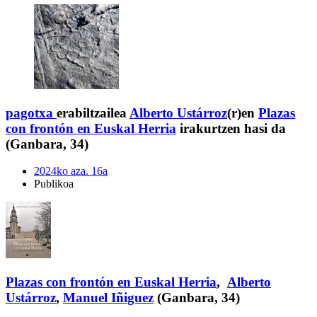
pagotxa
erabiltzailea
Alberto Ustárroz
(r)en
Plazas
con frontón en Euskal Herria
irakurtzen hasi da
(Ganbara, 34)
2024ko aza. 16a
Publikoa
Plazas con frontón en Euskal Herria
,
Alberto
Ustárroz
,
Manuel Iñiguez
(Ganbara, 34)