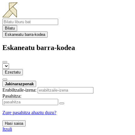
Bilatu
Eskaneatu barra-kodea
Eskaneatu barra-kodea
Ezeztatu
Jakinarazpenak
Erabiltzaile-izena:
Pasahitza:
Zure pasahitza ahaztu duzu?
Hasi saioa
Itzuli