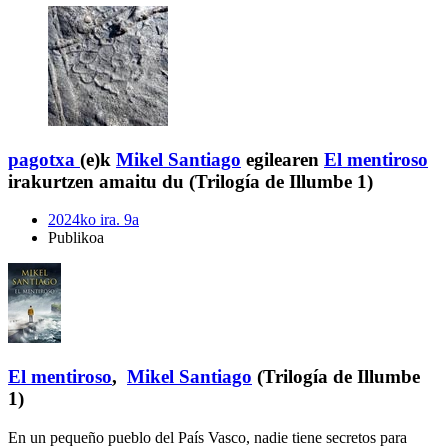
pagotxa
(e)k
Mikel Santiago
egilearen
El mentiroso
irakurtzen amaitu du (Trilogía de Illumbe 1)
2024ko ira. 9a
Publikoa
El mentiroso
,
Mikel Santiago
(Trilogía de Illumbe
1)
En un pequeño pueblo del País Vasco, nadie tiene secretos para