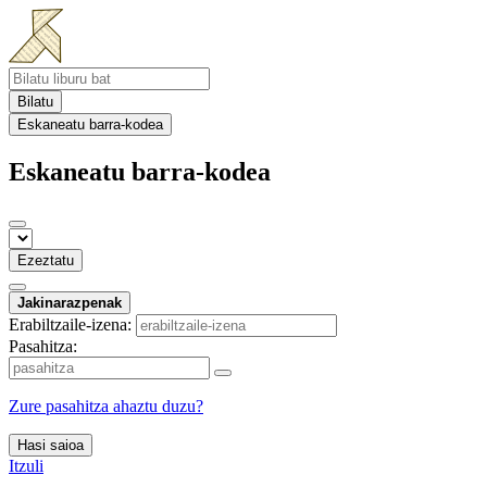
Bilatu
Eskaneatu barra-kodea
Eskaneatu barra-kodea
Ezeztatu
Jakinarazpenak
Erabiltzaile-izena:
Pasahitza:
Zure pasahitza ahaztu duzu?
Hasi saioa
Itzuli