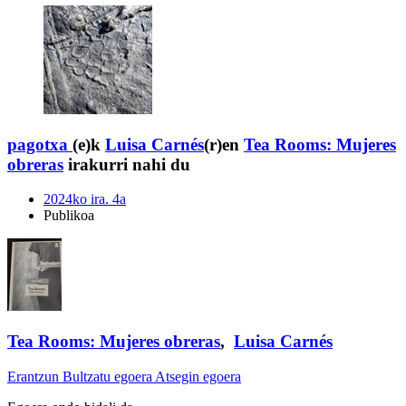
pagotxa
(e)k
Luisa Carnés
(r)en
Tea Rooms: Mujeres
obreras
irakurri nahi du
2024ko ira. 4a
Publikoa
Tea Rooms: Mujeres obreras
,
Luisa Carnés
Erantzun
Bultzatu egoera
Atsegin egoera