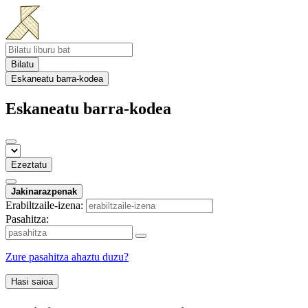
Bilatu
Eskaneatu barra-kodea
Eskaneatu barra-kodea
Ezeztatu
Jakinarazpenak
Erabiltzaile-izena:
Pasahitza:
Zure pasahitza ahaztu duzu?
Hasi saioa