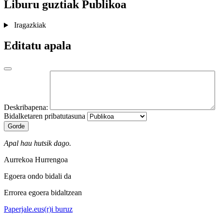
Liburu guztiak
Publikoa
Iragazkiak
Editatu apala
Deskribapena:
Bidalketaren pribatutasuna
Gorde
Apal hau hutsik dago.
Aurrekoa
Hurrengoa
Egoera ondo bidali da
Errorea egoera bidaltzean
Paperjale.eus(r)i buruz