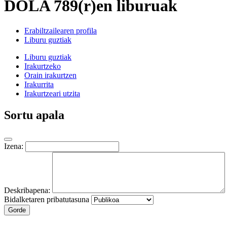
DOLA 789(r)en liburuak
Erabiltzailearen profila
Liburu guztiak
Liburu guztiak
Irakurtzeko
Orain irakurtzen
Irakurrita
Irakurtzeari utzita
Sortu apala
Izena:
Deskribapena:
Bidalketaren pribatutasuna
Gorde