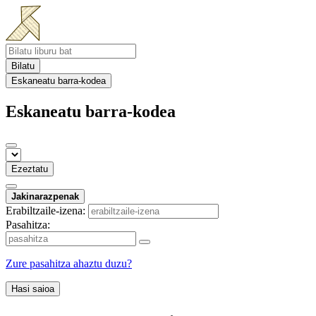
Bilatu
Eskaneatu barra-kodea
Eskaneatu barra-kodea
Ezeztatu
Jakinarazpenak
Erabiltzaile-izena:
Pasahitza:
Zure pasahitza ahaztu duzu?
Hasi saioa