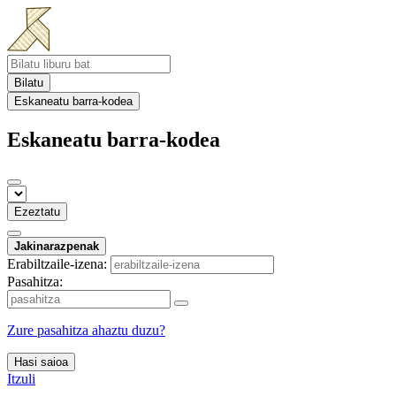
Bilatu
Eskaneatu barra-kodea
Eskaneatu barra-kodea
Ezeztatu
Jakinarazpenak
Erabiltzaile-izena:
Pasahitza:
Zure pasahitza ahaztu duzu?
Hasi saioa
Itzuli