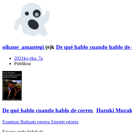
oihane_amantegi
(e)k
De qué hablo cuando hablo de 
2021ko eka. 7a
Publikoa
De qué hablo cuando hablo de correr
,
Haruki Mura
Erantzun
Bultzatu egoera
Atsegin egoera
Egoera ondo bidali da