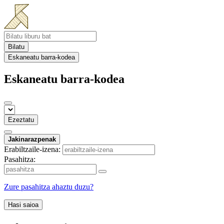
Bilatu
Eskaneatu barra-kodea
Eskaneatu barra-kodea
Ezeztatu
Jakinarazpenak
Erabiltzaile-izena:
Pasahitza:
Zure pasahitza ahaztu duzu?
Hasi saioa