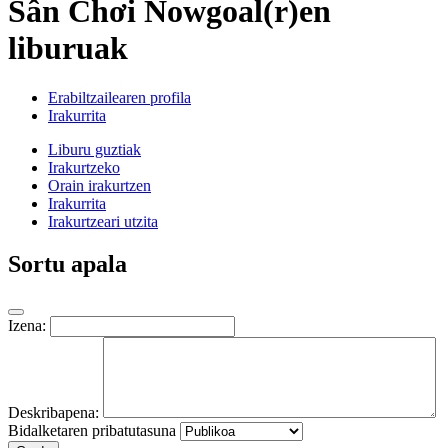
Sân Chơi Nowgoal(r)en
liburuak
Erabiltzailearen profila
Irakurrita
Liburu guztiak
Irakurtzeko
Orain irakurtzen
Irakurrita
Irakurtzeari utzita
Sortu apala
Izena:
Deskribapena:
Bidalketaren pribatutasuna