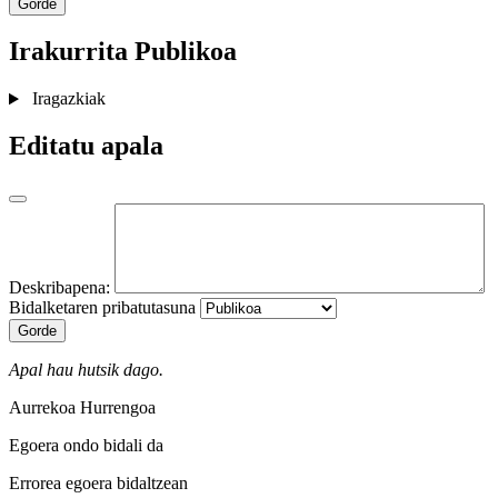
Gorde
Irakurrita
Publikoa
Iragazkiak
Editatu apala
Deskribapena:
Bidalketaren pribatutasuna
Gorde
Apal hau hutsik dago.
Aurrekoa
Hurrengoa
Egoera ondo bidali da
Errorea egoera bidaltzean