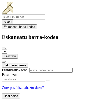
Bilatu
Eskaneatu barra-kodea
Eskaneatu barra-kodea
Ezeztatu
Jakinarazpenak
Erabiltzaile-izena:
Pasahitza:
Zure pasahitza ahaztu duzu?
Hasi saioa