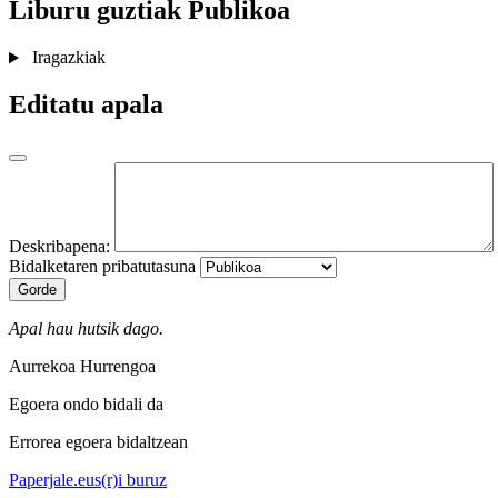
Liburu guztiak
Publikoa
Iragazkiak
Editatu apala
Deskribapena:
Bidalketaren pribatutasuna
Gorde
Apal hau hutsik dago.
Aurrekoa
Hurrengoa
Egoera ondo bidali da
Errorea egoera bidaltzean
Paperjale.eus(r)i buruz