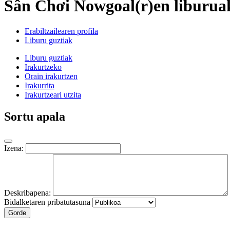
Sân Chơi Nowgoal(r)en liburua
Erabiltzailearen profila
Liburu guztiak
Liburu guztiak
Irakurtzeko
Orain irakurtzen
Irakurrita
Irakurtzeari utzita
Sortu apala
Izena:
Deskribapena:
Bidalketaren pribatutasuna
Gorde