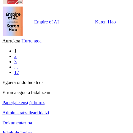
Empire of AI
Karen Hao
Aurrekoa
Hurrengoa
1
2
3
...
17
Egoera ondo bidali da
Errorea egoera bidaltzean
Paperjale.eus(r)i buruz
Administratzaileari idatzi
Dokumentazioa
Jokabide-kodea