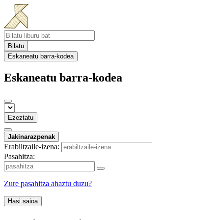
Bilatu
Eskaneatu barra-kodea
Eskaneatu barra-kodea
Ezeztatu
Jakinarazpenak
Erabiltzaile-izena:
Pasahitza:
Zure pasahitza ahaztu duzu?
Hasi saioa