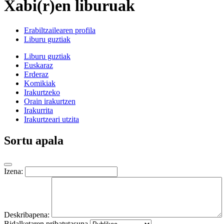
Xabi(r)en liburuak
Erabiltzailearen profila
Liburu guztiak
Liburu guztiak
Euskaraz
Erderaz
Komikiak
Irakurtzeko
Orain irakurtzen
Irakurrita
Irakurtzeari utzita
Sortu apala
Izena:
Deskribapena:
Bidalketaren pribatutasuna