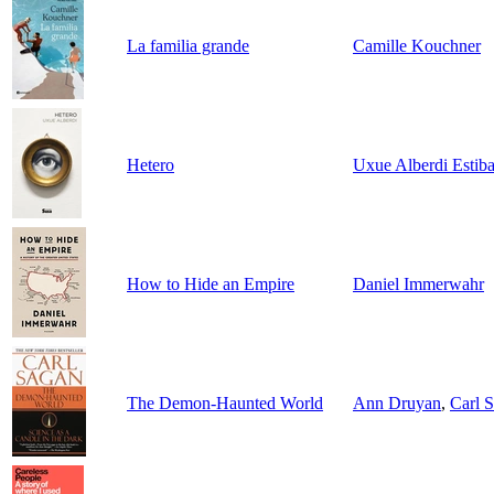
La familia grande
Camille Kouchner
Hetero
Uxue Alberdi Estiba
How to Hide an Empire
Daniel Immerwahr
The Demon-Haunted World
Ann Druyan
,
Carl 