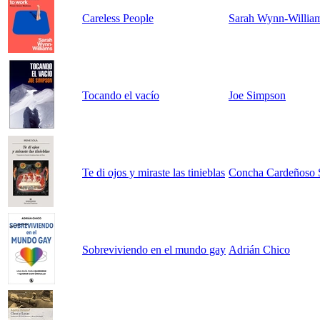
Careless People
Sarah Wynn-Willia
Tocando el vacío
Joe Simpson
Te di ojos y miraste las tinieblas
Concha Cardeñoso S
Sobreviviendo en el mundo gay
Adrián Chico