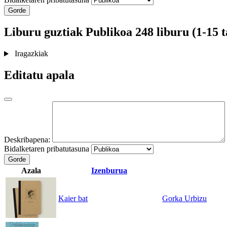
Gorde
Liburu guztiak
Publikoa
248 liburu (1-15 t
Iragazkiak
Editatu apala
Deskribapena:
Bidalketaren pribatutasuna
Gorde
Azala
Izenburua
Kaier bat
Gorka Urbizu