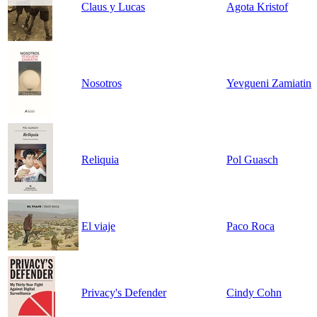
Claus y Lucas
Agota Kristof
Nosotros
Yevgueni Zamiatin
Reliquia
Pol Guasch
El viaje
Paco Roca
Privacy's Defender
Cindy Cohn