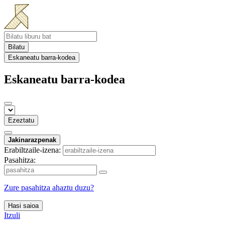
Bilatu
Eskaneatu barra-kodea
Eskaneatu barra-kodea
Ezeztatu
Jakinarazpenak
Erabiltzaile-izena:
Pasahitza:
Zure pasahitza ahaztu duzu?
Hasi saioa
Itzuli