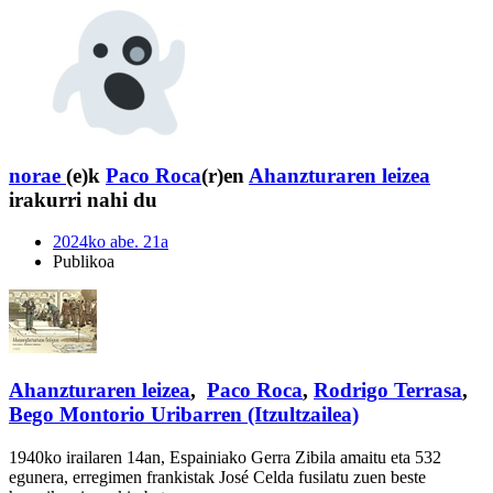
norae
(e)k
Paco Roca
(r)en
Ahanzturaren leizea
irakurri nahi du
2024ko abe. 21a
Publikoa
Ahanzturaren leizea
,
Paco Roca
,
Rodrigo Terrasa
,
Bego Montorio Uribarren (Itzultzailea)
1940ko irailaren 14an, Espainiako Gerra Zibila amaitu eta 532
egunera, erregimen frankistak José Celda fusilatu zuen beste