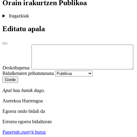
Orain irakurtzen
Publikoa
Iragazkiak
Editatu apala
Deskribapena:
Bidalketaren pribatutasuna
Gorde
Apal hau hutsik dago.
Aurrekoa
Hurrengoa
Egoera ondo bidali da
Errorea egoera bidaltzean
Paperjale.eus(r)i buruz