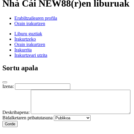
Nhà Cái NEW88(r)en liburuak
Erabiltzailearen profila
Orain irakurtzen
Liburu guztiak
Irakurtzeko
Orain irakurtzen
Irakurrita
Irakurtzeari utzita
Sortu apala
Izena:
Deskribapena:
Bidalketaren pribatutasuna
Gorde