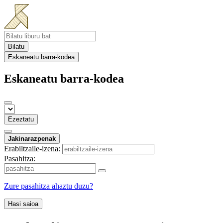
Bilatu
Eskaneatu barra-kodea
Eskaneatu barra-kodea
Ezeztatu
Jakinarazpenak
Erabiltzaile-izena:
Pasahitza:
Zure pasahitza ahaztu duzu?
Hasi saioa