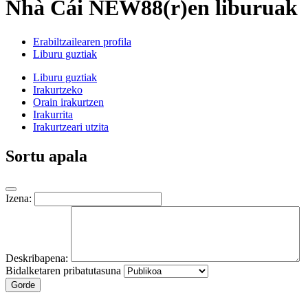
Nhà Cái NEW88(r)en liburuak
Erabiltzailearen profila
Liburu guztiak
Liburu guztiak
Irakurtzeko
Orain irakurtzen
Irakurrita
Irakurtzeari utzita
Sortu apala
Izena:
Deskribapena:
Bidalketaren pribatutasuna
Gorde