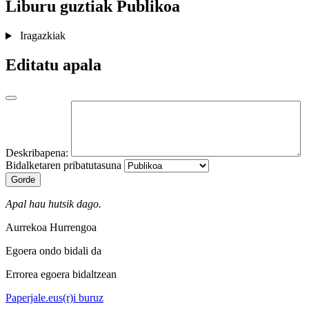
Liburu guztiak
Publikoa
Iragazkiak
Editatu apala
Deskribapena:
Bidalketaren pribatutasuna
Gorde
Apal hau hutsik dago.
Aurrekoa
Hurrengoa
Egoera ondo bidali da
Errorea egoera bidaltzean
Paperjale.eus(r)i buruz