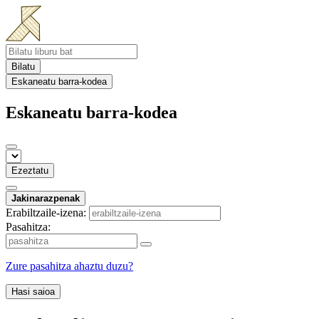
Bilatu
Eskaneatu barra-kodea
Eskaneatu barra-kodea
Ezeztatu
Jakinarazpenak
Erabiltzaile-izena:
Pasahitza:
Zure pasahitza ahaztu duzu?
Hasi saioa