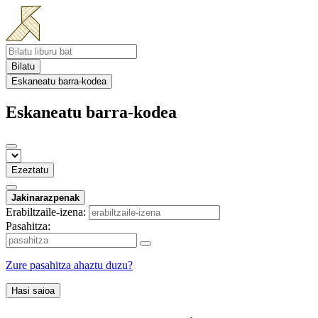
Bilatu
Eskaneatu barra-kodea
Eskaneatu barra-kodea
Ezeztatu
Jakinarazpenak
Erabiltzaile-izena:
Pasahitza:
Zure pasahitza ahaztu duzu?
Hasi saioa