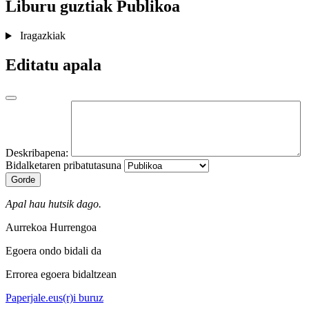
Liburu guztiak
Publikoa
Iragazkiak
Editatu apala
Deskribapena:
Bidalketaren pribatutasuna
Gorde
Apal hau hutsik dago.
Aurrekoa
Hurrengoa
Egoera ondo bidali da
Errorea egoera bidaltzean
Paperjale.eus(r)i buruz