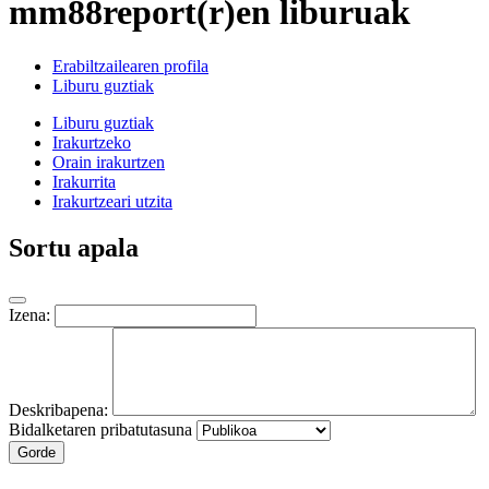
mm88report(r)en liburuak
Erabiltzailearen profila
Liburu guztiak
Liburu guztiak
Irakurtzeko
Orain irakurtzen
Irakurrita
Irakurtzeari utzita
Sortu apala
Izena:
Deskribapena:
Bidalketaren pribatutasuna
Gorde