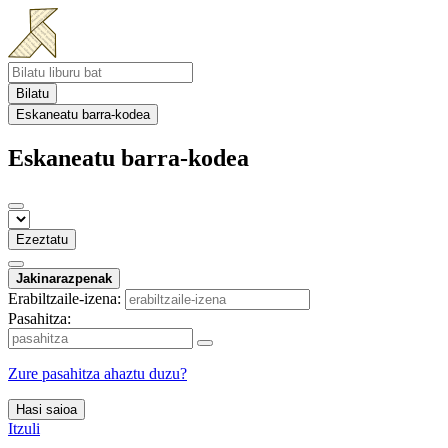
Bilatu
Eskaneatu barra-kodea
Eskaneatu barra-kodea
Ezeztatu
Jakinarazpenak
Erabiltzaile-izena:
Pasahitza:
Zure pasahitza ahaztu duzu?
Hasi saioa
Itzuli