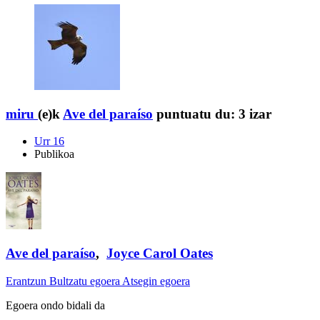
miru
(e)k
Ave del paraíso
puntuatu du:
3 izar
Urr 16
Publikoa
Ave del paraíso
,
Joyce Carol Oates
Erantzun
Bultzatu egoera
Atsegin egoera
Egoera ondo bidali da