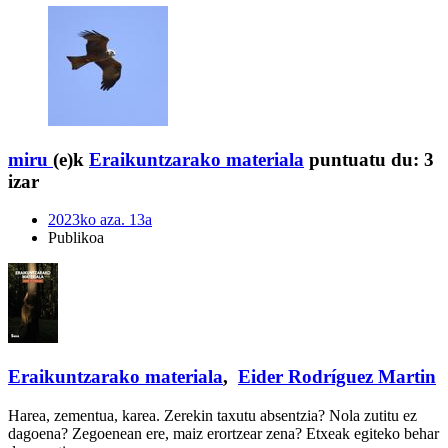
miru
(e)k
Eraikuntzarako materiala
puntuatu du:
3
izar
2023ko aza. 13a
Publikoa
Eraikuntzarako materiala
,
Eider Rodríguez Martin
Harea, zementua, karea. Zerekin taxutu absentzia? Nola zutitu ez
dagoena? Zegoenean ere, maiz erortzear zena? Etxeak egiteko behar