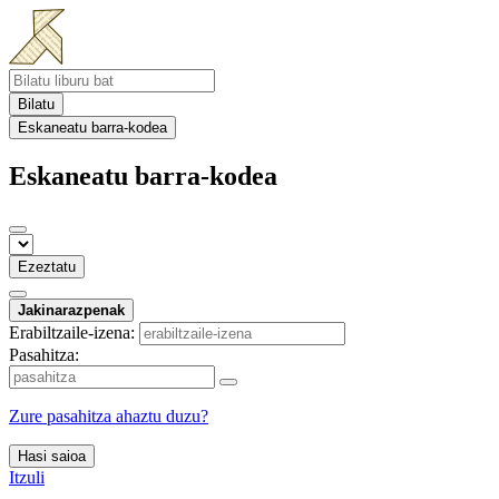
Bilatu
Eskaneatu barra-kodea
Eskaneatu barra-kodea
Ezeztatu
Jakinarazpenak
Erabiltzaile-izena:
Pasahitza:
Zure pasahitza ahaztu duzu?
Hasi saioa
Itzuli