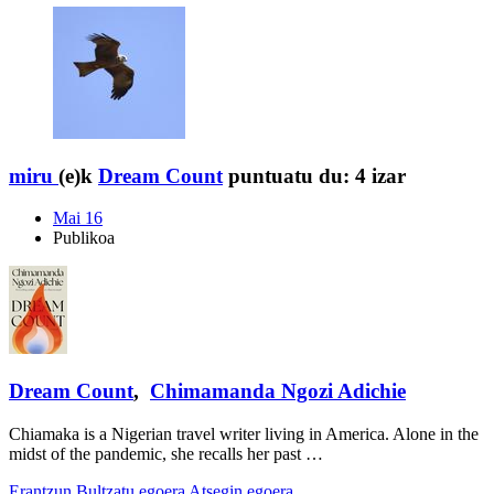
miru
(e)k
Dream Count
puntuatu du:
4 izar
Mai 16
Publikoa
Dream Count
,
Chimamanda Ngozi Adichie
Chiamaka is a Nigerian travel writer living in America. Alone in the
midst of the pandemic, she recalls her past …
Erantzun
Bultzatu egoera
Atsegin egoera