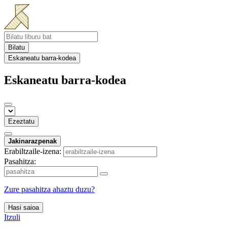
Bilatu
Eskaneatu barra-kodea
Eskaneatu barra-kodea
Ezeztatu
Jakinarazpenak
Erabiltzaile-izena:
Pasahitza:
Zure pasahitza ahaztu duzu?
Hasi saioa
Itzuli