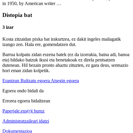
in 1950, by American writer …
Distopia bat
3 izar
Kosta zitzaidan pixka bat irakurtzea, ez dakit ingeles mailagatik
izango zen. Hala ere, gomendatzen dut.
Barrua kolpatu zidan eszena batek (ez da izorrakia, baina adi, banoa
eta) hildako batzuk ikusi eta benetakoak ez direla pentsatzen
dutenean. Hil bezain pronto ahaztu zituzten, ez gara deus, sentsazio
hori eman zidan kolpetik.
Erantzun
Bultzatu egoera
Atsegin egoera
Egoera ondo bidali da
Errorea egoera bidaltzean
Paperjale.eus(r)i buruz
Administratzaileari idatzi
Dokumentazioa