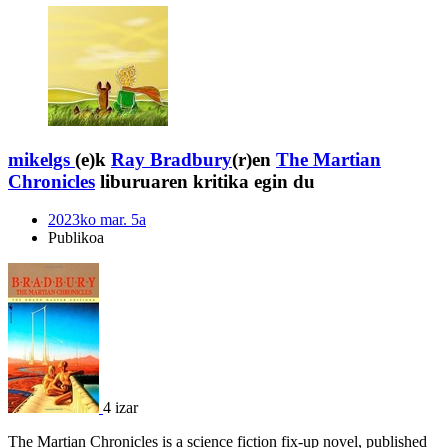
mikelgs
(e)k
Ray Bradbury
(r)en
The Martian
Chronicles
liburuaren kritika egin du
2023ko mar. 5a
Publikoa
4 izar
The Martian Chronicles is a science fiction fix-up novel, published