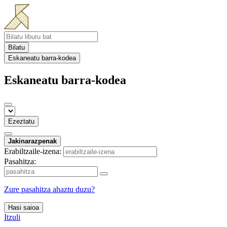
Bilatu
Eskaneatu barra-kodea
Eskaneatu barra-kodea
Ezeztatu
Jakinarazpenak
Erabiltzaile-izena:
Pasahitza:
Zure pasahitza ahaztu duzu?
Hasi saioa
Itzuli