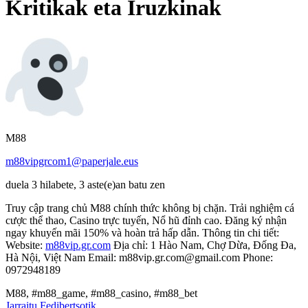
Kritikak eta Iruzkinak
M88
m88vipgrcom1@paperjale.eus
duela 3 hilabete, 3 aste(e)an batu zen
Truy cập trang chủ M88 chính thức không bị chặn. Trải nghiệm cá
cược thể thao, Casino trực tuyến, Nổ hũ đỉnh cao. Đăng ký nhận
ngay khuyến mãi 150% và hoàn trả hấp dẫn. Thông tin chi tiết:
Website:
m88vip.gr.com
Địa chỉ: 1 Hào Nam, Chợ Dừa, Đống Đa,
Hà Nội, Việt Nam Email: m88vip.gr.com@gmail.com Phone:
0972948189
M88, #m88_game, #m88_casino, #m88_bet
Jarraitu Fedibertsotik