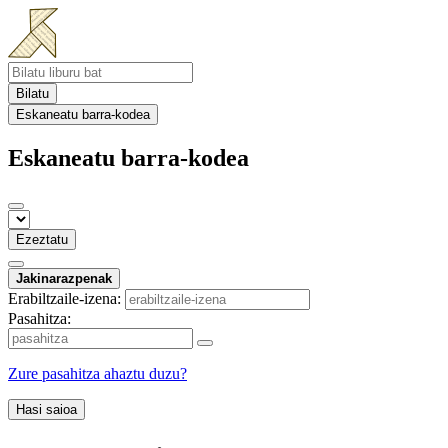
Bilatu
Eskaneatu barra-kodea
Eskaneatu barra-kodea
Ezeztatu
Jakinarazpenak
Erabiltzaile-izena:
Pasahitza:
Zure pasahitza ahaztu duzu?
Hasi saioa