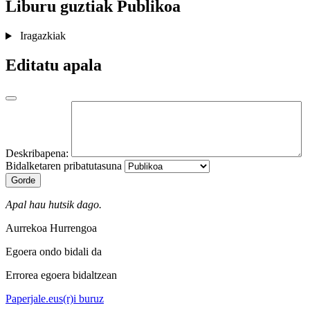
Liburu guztiak
Publikoa
Iragazkiak
Editatu apala
Deskribapena:
Bidalketaren pribatutasuna
Gorde
Apal hau hutsik dago.
Aurrekoa
Hurrengoa
Egoera ondo bidali da
Errorea egoera bidaltzean
Paperjale.eus(r)i buruz