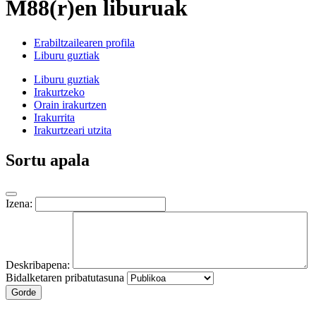
M88(r)en liburuak
Erabiltzailearen profila
Liburu guztiak
Liburu guztiak
Irakurtzeko
Orain irakurtzen
Irakurrita
Irakurtzeari utzita
Sortu apala
Izena:
Deskribapena:
Bidalketaren pribatutasuna
Gorde