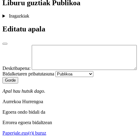
Liburu guztiak
Publikoa
Iragazkiak
Editatu apala
Deskribapena:
Bidalketaren pribatutasuna
Gorde
Apal hau hutsik dago.
Aurrekoa
Hurrengoa
Egoera ondo bidali da
Errorea egoera bidaltzean
Paperjale.eus(r)i buruz