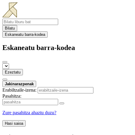
Bilatu
Eskaneatu barra-kodea
Eskaneatu barra-kodea
Ezeztatu
Jakinarazpenak
Erabiltzaile-izena:
Pasahitza:
Zure pasahitza ahaztu duzu?
Hasi saioa