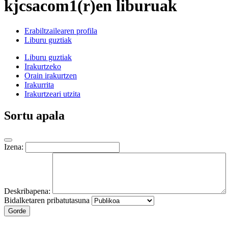
kjcsacom1(r)en liburuak
Erabiltzailearen profila
Liburu guztiak
Liburu guztiak
Irakurtzeko
Orain irakurtzen
Irakurrita
Irakurtzeari utzita
Sortu apala
Izena:
Deskribapena:
Bidalketaren pribatutasuna
Gorde