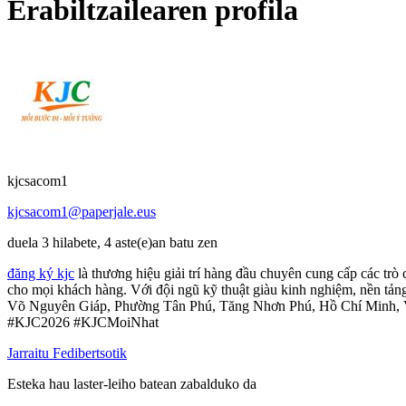
Erabiltzailearen profila
kjcsacom1
kjcsacom1@paperjale.eus
duela 3 hilabete, 4 aste(e)an batu zen
đăng ký kjc
là thương hiệu giải trí hàng đầu chuyên cung cấp các trò
cho mọi khách hàng. Với đội ngũ kỹ thuật giàu kinh nghiệm, nền t
Võ Nguyên Giáp, Phường Tân Phú, Tăng Nhơn Phú, Hồ Chí Minh
#KJC2026 #KJCMoiNhat
Jarraitu Fedibertsotik
Esteka hau laster-leiho batean zabalduko da