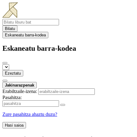
Bilatu
Eskaneatu barra-kodea
Eskaneatu barra-kodea
Ezeztatu
Jakinarazpenak
Erabiltzaile-izena:
Pasahitza:
Zure pasahitza ahaztu duzu?
Hasi saioa