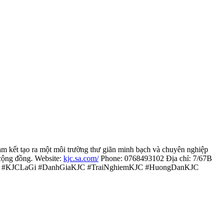
cam kết tạo ra một môi trường thư giãn minh bạch và chuyên nghiệp
cộng đồng. Website:
kjc.sa.com/
Phone: 0768493102 Địa chỉ: 7/67B
wKJC #KJCLaGi #DanhGiaKJC #TraiNghiemKJC #HuongDanKJC