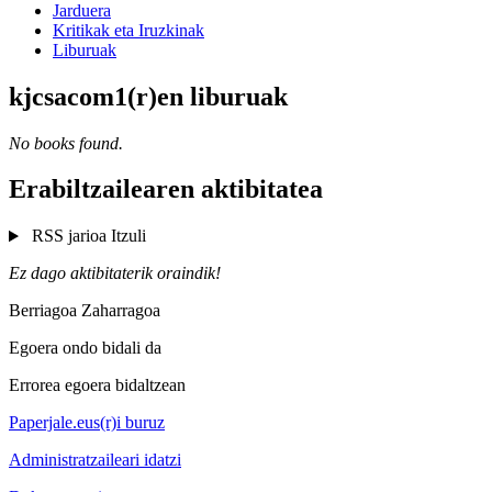
Jarduera
Kritikak eta Iruzkinak
Liburuak
kjcsacom1(r)en liburuak
No books found.
Erabiltzailearen aktibitatea
RSS jarioa
Itzuli
Ez dago aktibitaterik oraindik!
Berriagoa
Zaharragoa
Egoera ondo bidali da
Errorea egoera bidaltzean
Paperjale.eus(r)i buruz
Administratzaileari idatzi