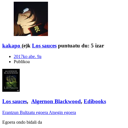
kakapo
(e)k
Los sauces
puntuatu du:
5 izar
2017ko abe. 9a
Publikoa
Los sauces
,
Algernon Blackwood
,
Edibooks
Erantzun
Bultzatu egoera
Atsegin egoera
Egoera ondo bidali da