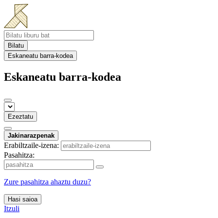
Bilatu
Eskaneatu barra-kodea
Eskaneatu barra-kodea
Ezeztatu
Jakinarazpenak
Erabiltzaile-izena:
Pasahitza:
Zure pasahitza ahaztu duzu?
Hasi saioa
Itzuli