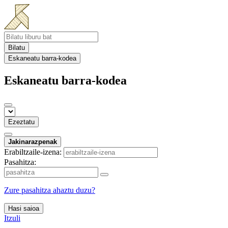
Bilatu
Eskaneatu barra-kodea
Eskaneatu barra-kodea
Ezeztatu
Jakinarazpenak
Erabiltzaile-izena:
Pasahitza:
Zure pasahitza ahaztu duzu?
Hasi saioa
Itzuli