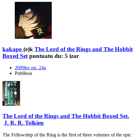
kakapo
(e)k
The Lord of the Rings and The Hobbit
Boxed Set
puntuatu du:
5 izar
2009ko ots. 24a
Publikoa
The Lord of the Rings and The Hobbit Boxed Set
,
J. R. R. Tolkien
The Fellowship of the Ring is the first of three volumes of the epic