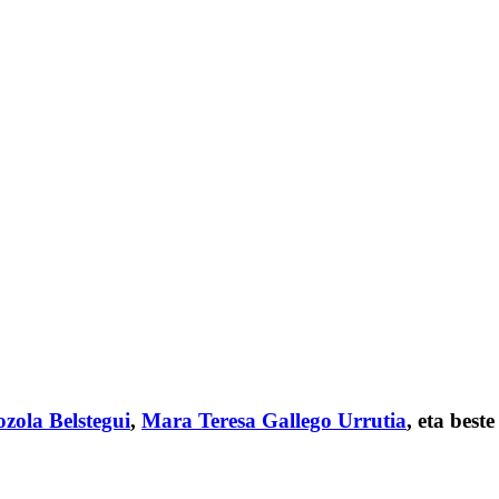
zola Belstegui
,
Mara Teresa Gallego Urrutia
, eta beste