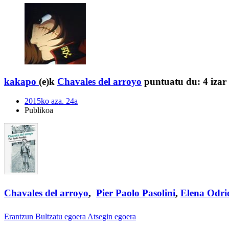
kakapo
(e)k
Chavales del arroyo
puntuatu du:
4 izar
2015ko aza. 24a
Publikoa
Chavales del arroyo
,
Pier Paolo Pasolini
,
Elena Odrio
Erantzun
Bultzatu egoera
Atsegin egoera