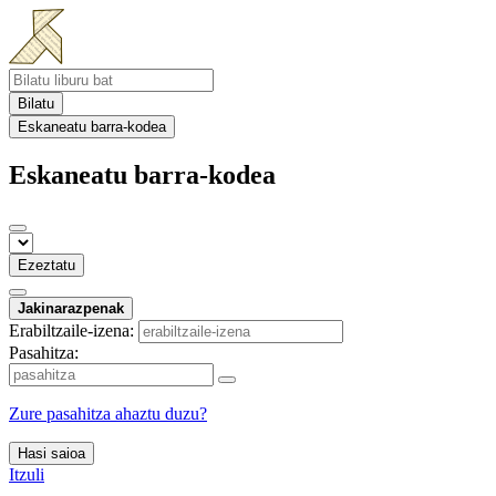
Bilatu
Eskaneatu barra-kodea
Eskaneatu barra-kodea
Ezeztatu
Jakinarazpenak
Erabiltzaile-izena:
Pasahitza:
Zure pasahitza ahaztu duzu?
Hasi saioa
Itzuli