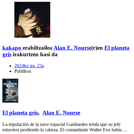
kakapo
erabiltzailea
Alan E. Nourse
(r)en
El planeta
gris
irakurtzen hasi da
2024ko ira. 23a
Publikoa
El planeta gris
,
Alan E. Nourse
La tripulación de la nave espacial Ganímedes temía que su jefe
estuviera perdiendo la cabeza. El comandante Walter Fox había …