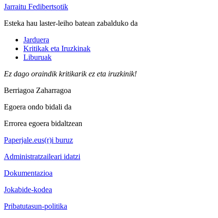
Jarraitu Fedibertsotik
Esteka hau laster-leiho batean zabalduko da
Jarduera
Kritikak eta Iruzkinak
Liburuak
Ez dago oraindik kritikarik ez eta iruzkinik!
Berriagoa
Zaharragoa
Egoera ondo bidali da
Errorea egoera bidaltzean
Paperjale.eus(r)i buruz
Administratzaileari idatzi
Dokumentazioa
Jokabide-kodea
Pribatutasun-politika