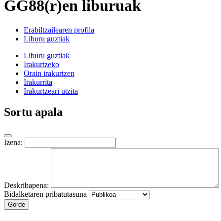
GG88(r)en liburuak
Erabiltzailearen profila
Liburu guztiak
Liburu guztiak
Irakurtzeko
Orain irakurtzen
Irakurrita
Irakurtzeari utzita
Sortu apala
Izena:
Deskribapena:
Bidalketaren pribatutasuna
Gorde