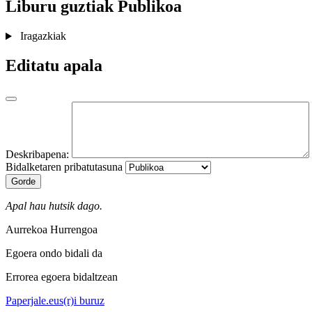
Liburu guztiak
Publikoa
Iragazkiak
Editatu apala
Deskribapena:
Bidalketaren pribatutasuna
Gorde
Apal hau hutsik dago.
Aurrekoa
Hurrengoa
Egoera ondo bidali da
Errorea egoera bidaltzean
Paperjale.eus(r)i buruz