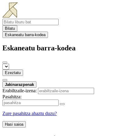
Bilatu
Eskaneatu barra-kodea
Eskaneatu barra-kodea
Ezeztatu
Jakinarazpenak
Erabiltzaile-izena:
Pasahitza:
Zure pasahitza ahaztu duzu?
Hasi saioa