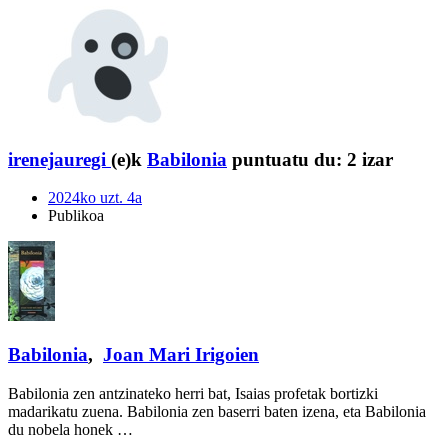
irenejauregi
(e)k
Babilonia
puntuatu du:
2 izar
2024ko uzt. 4a
Publikoa
Babilonia
,
Joan Mari Irigoien
Babilonia zen antzinateko herri bat, Isaias profetak bortizki
madarikatu zuena. Babilonia zen baserri baten izena, eta Babilonia
du nobela honek …