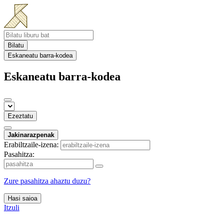
Bilatu
Eskaneatu barra-kodea
Eskaneatu barra-kodea
Ezeztatu
Jakinarazpenak
Erabiltzaile-izena:
Pasahitza:
Zure pasahitza ahaztu duzu?
Hasi saioa
Itzuli