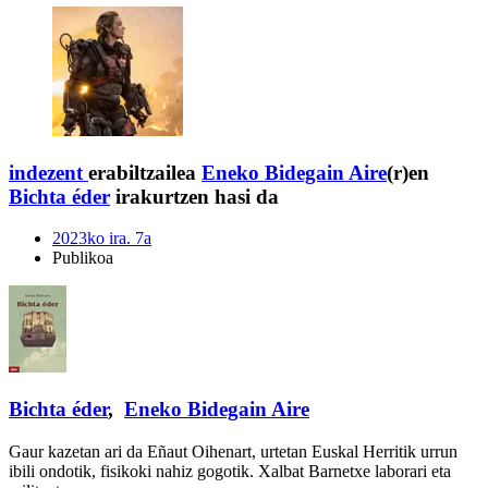
indezent
erabiltzailea
Eneko Bidegain Aire
(r)en
Bichta éder
irakurtzen hasi da
2023ko ira. 7a
Publikoa
Bichta éder
,
Eneko Bidegain Aire
Gaur kazetan ari da Eñaut Oihenart, urtetan Euskal Herritik urrun
ibili ondotik, fisikoki nahiz gogotik. Xalbat Barnetxe laborari eta