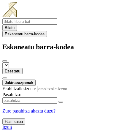
Bilatu
Eskaneatu barra-kodea
Eskaneatu barra-kodea
Ezeztatu
Jakinarazpenak
Erabiltzaile-izena:
Pasahitza:
Zure pasahitza ahaztu duzu?
Hasi saioa
Itzuli