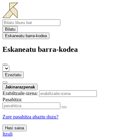
Bilatu
Eskaneatu barra-kodea
Eskaneatu barra-kodea
Ezeztatu
Jakinarazpenak
Erabiltzaile-izena:
Pasahitza:
Zure pasahitza ahaztu duzu?
Hasi saioa
Itzuli