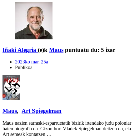
Iñaki Alegria
(e)k
Maus
puntuatu du:
5 izar
2023ko mar. 25a
Publikoa
Maus
,
Art Spiegelman
Maus nazien sarraski-esparruetatik bizirik irtendako judu poloniar
baten biografia da. Gizon hori Vladek Spiegelman deitzen da, eta
Art semeak kontatzen …