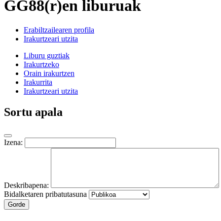
GG88(r)en liburuak
Erabiltzailearen profila
Irakurtzeari utzita
Liburu guztiak
Irakurtzeko
Orain irakurtzen
Irakurrita
Irakurtzeari utzita
Sortu apala
Izena:
Deskribapena:
Bidalketaren pribatutasuna
Gorde