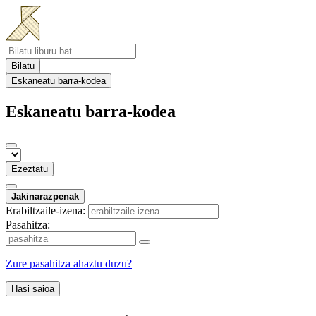
Bilatu
Eskaneatu barra-kodea
Eskaneatu barra-kodea
Ezeztatu
Jakinarazpenak
Erabiltzaile-izena:
Pasahitza:
Zure pasahitza ahaztu duzu?
Hasi saioa