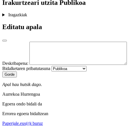
Irakurtzeari utzita
Publikoa
Iragazkiak
Editatu apala
Deskribapena:
Bidalketaren pribatutasuna
Gorde
Apal hau hutsik dago.
Aurrekoa
Hurrengoa
Egoera ondo bidali da
Errorea egoera bidaltzean
Paperjale.eus(r)i buruz