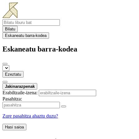
Bilatu
Eskaneatu barra-kodea
Eskaneatu barra-kodea
Ezeztatu
Jakinarazpenak
Erabiltzaile-izena:
Pasahitza:
Zure pasahitza ahaztu duzu?
Hasi saioa