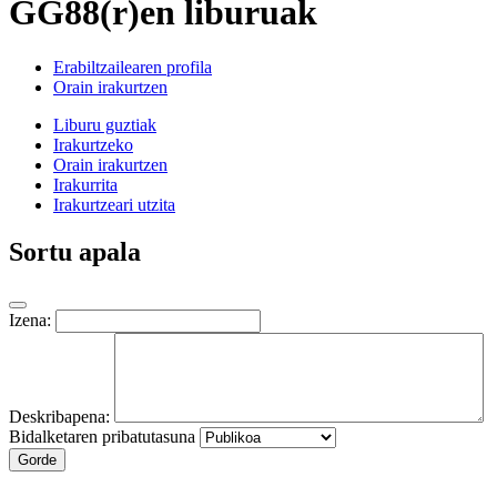
GG88(r)en liburuak
Erabiltzailearen profila
Orain irakurtzen
Liburu guztiak
Irakurtzeko
Orain irakurtzen
Irakurrita
Irakurtzeari utzita
Sortu apala
Izena:
Deskribapena:
Bidalketaren pribatutasuna
Gorde