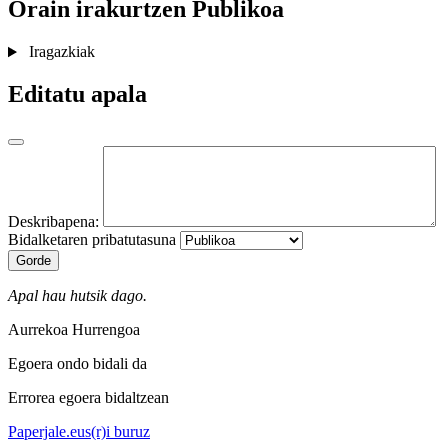
Orain irakurtzen
Publikoa
Iragazkiak
Editatu apala
Deskribapena:
Bidalketaren pribatutasuna
Gorde
Apal hau hutsik dago.
Aurrekoa
Hurrengoa
Egoera ondo bidali da
Errorea egoera bidaltzean
Paperjale.eus(r)i buruz