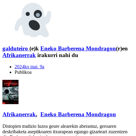
galduteiro
(e)k
Eneko Barberena Mondragon
(r)en
Afrikanerrak
irakurri nahi du
2024ko mai. 9a
Publikoa
Afrikanerrak
,
Eneko Barberena Mondragon
Distopien tradizio luzea geure alearekin aberastuz, geroaren
deskribaketa aseptikoaren itxurapean egungo gizarteari zuzentzen