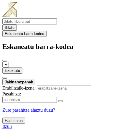
Bilatu
Eskaneatu barra-kodea
Eskaneatu barra-kodea
Ezeztatu
Jakinarazpenak
Erabiltzaile-izena:
Pasahitza:
Zure pasahitza ahaztu duzu?
Hasi saioa
Itzuli