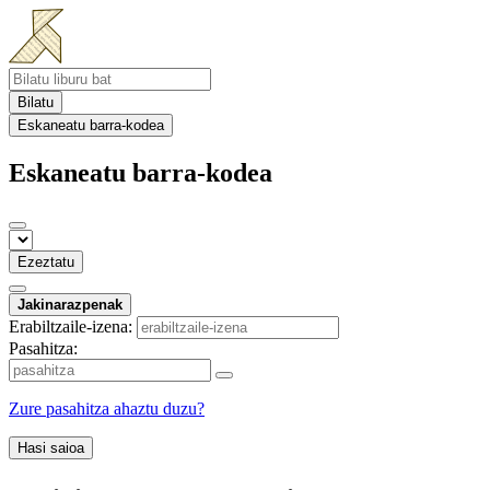
Bilatu
Eskaneatu barra-kodea
Eskaneatu barra-kodea
Ezeztatu
Jakinarazpenak
Erabiltzaile-izena:
Pasahitza:
Zure pasahitza ahaztu duzu?
Hasi saioa