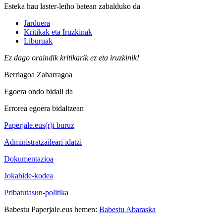
Esteka hau laster-leiho batean zabalduko da
Jarduera
Kritikak eta Iruzkinak
Liburuak
Ez dago oraindik kritikarik ez eta iruzkinik!
Berriagoa
Zaharragoa
Egoera ondo bidali da
Errorea egoera bidaltzean
Paperjale.eus(r)i buruz
Administratzaileari idatzi
Dokumentazioa
Jokabide-kodea
Pribatutasun-politika
Babestu Paperjale.eus hemen:
Babestu Abaraska