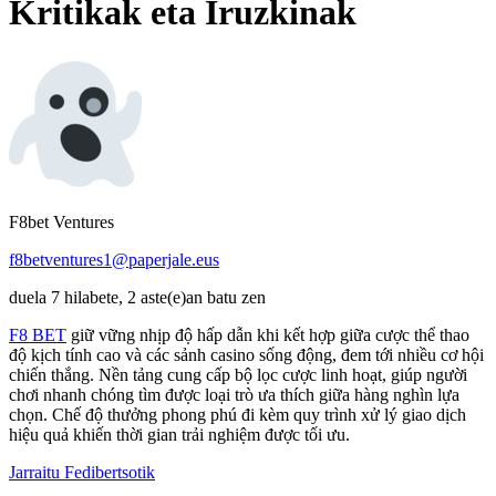
Kritikak eta Iruzkinak
F8bet Ventures
f8betventures1@paperjale.eus
duela 7 hilabete, 2 aste(e)an batu zen
F8 BET
giữ vững nhịp độ hấp dẫn khi kết hợp giữa cược thể thao
độ kịch tính cao và các sảnh casino sống động, đem tới nhiều cơ hội
chiến thắng. Nền tảng cung cấp bộ lọc cược linh hoạt, giúp người
chơi nhanh chóng tìm được loại trò ưa thích giữa hàng nghìn lựa
chọn. Chế độ thưởng phong phú đi kèm quy trình xử lý giao dịch
hiệu quả khiến thời gian trải nghiệm được tối ưu.
Jarraitu Fedibertsotik