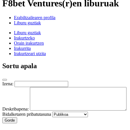
F8bet Ventures(r)en liburuak
Erabiltzailearen profila
Liburu guztiak
Liburu guztiak
Irakurtzeko
Orain irakurtzen
Irakurrita
Irakurtzeari utzita
Sortu apala
Izena:
Deskribapena:
Bidalketaren pribatutasuna
Gorde