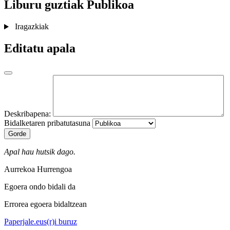
Liburu guztiak
Publikoa
Iragazkiak
Editatu apala
Deskribapena:
Bidalketaren pribatutasuna
Gorde
Apal hau hutsik dago.
Aurrekoa
Hurrengoa
Egoera ondo bidali da
Errorea egoera bidaltzean
Paperjale.eus(r)i buruz