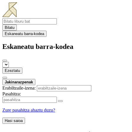
Bilatu
Eskaneatu barra-kodea
Eskaneatu barra-kodea
Ezeztatu
Jakinarazpenak
Erabiltzaile-izena:
Pasahitza:
Zure pasahitza ahaztu duzu?
Hasi saioa