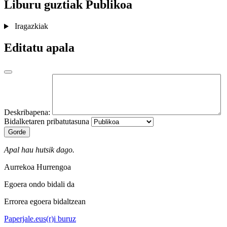
Liburu guztiak
Publikoa
Iragazkiak
Editatu apala
Deskribapena:
Bidalketaren pribatutasuna
Gorde
Apal hau hutsik dago.
Aurrekoa
Hurrengoa
Egoera ondo bidali da
Errorea egoera bidaltzean
Paperjale.eus(r)i buruz