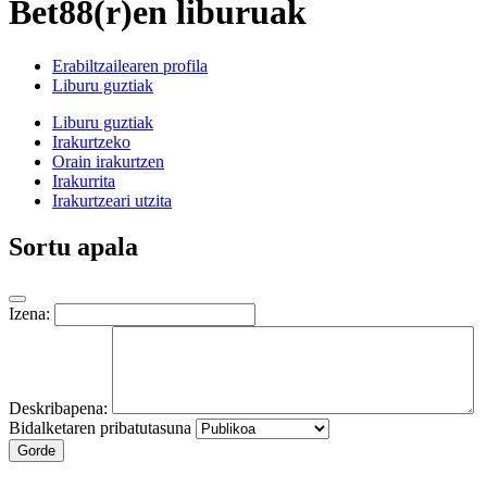
Bet88(r)en liburuak
Erabiltzailearen profila
Liburu guztiak
Liburu guztiak
Irakurtzeko
Orain irakurtzen
Irakurrita
Irakurtzeari utzita
Sortu apala
Izena:
Deskribapena:
Bidalketaren pribatutasuna
Gorde