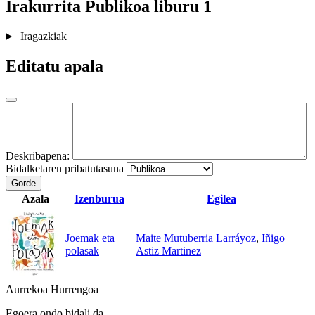
Irakurrita
Publikoa
liburu 1
Iragazkiak
Editatu apala
Deskribapena:
Bidalketaren pribatutasuna
Gorde
Azala
Izenburua
Egilea
Joemak eta
Maite Mutuberria Larráyoz
,
Iñigo
polasak
Astiz Martinez
Aurrekoa
Hurrengoa
Egoera ondo bidali da