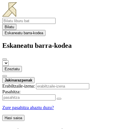
Bilatu
Eskaneatu barra-kodea
Eskaneatu barra-kodea
Ezeztatu
Jakinarazpenak
Erabiltzaile-izena:
Pasahitza:
Zure pasahitza ahaztu duzu?
Hasi saioa