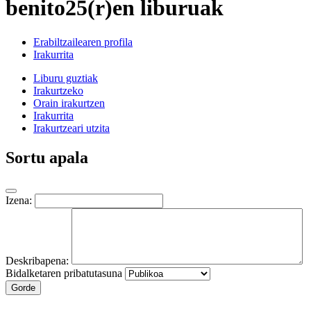
benito25(r)en liburuak
Erabiltzailearen profila
Irakurrita
Liburu guztiak
Irakurtzeko
Orain irakurtzen
Irakurrita
Irakurtzeari utzita
Sortu apala
Izena:
Deskribapena:
Bidalketaren pribatutasuna
Gorde