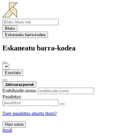
Bilatu
Eskaneatu barra-kodea
Eskaneatu barra-kodea
Ezeztatu
Jakinarazpenak
Erabiltzaile-izena:
Pasahitza:
Zure pasahitza ahaztu duzu?
Hasi saioa
Itzuli