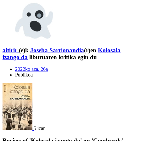
aitirir
(e)k
Joseba Sarrionandia
(r)en
Kolosala
izango da
liburuaren kritika egin du
2022ko aza. 26a
Publikoa
5 izar
Review of 'Kolosala izango da' on 'Goodreads'