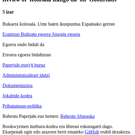
5 izar
Bukaera kolosala. Ume baten ikuspuntua Espainako gerran
Erantzun
Bultzatu egoera
Atsegin egoera
Egoera ondo bidali da
Errorea egoera bidaltzean
Paperjale.eus(r)i buruz
Administratzaileari idatzi
Dokumentazioa
Jokabide-kodea
Pribatutasun-politika
Babestu Paperjale.eus hemen:
Babestu Abaraska
Bookwyrmen iturburu-kodea era librean eskuragarri dago.
Ekarpenak egin edo arazoen berri emateko
GitHub
erabil dezakezu.