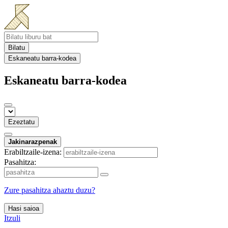
Bilatu
Eskaneatu barra-kodea
Eskaneatu barra-kodea
Ezeztatu
Jakinarazpenak
Erabiltzaile-izena:
Pasahitza:
Zure pasahitza ahaztu duzu?
Hasi saioa
Itzuli