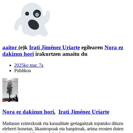
aaitor
(e)k
Irati Jiménez Uriarte
egilearen
Nora ez
dakizun hori
irakurtzen amaitu du
2025ko mar. 7a
Publikoa
Nora ez dakizun hori
,
Irati Jiménez Uriarte
Maitasun ezinezkoak eta kasualitate gertagaitzak topatuko dituzu
eleberri honetan, likantropoak eta banpiroak, arima erosten duten