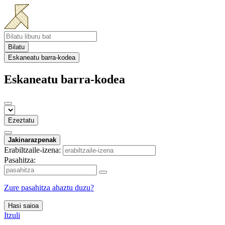
Bilatu
Eskaneatu barra-kodea
Eskaneatu barra-kodea
Ezeztatu
Jakinarazpenak
Erabiltzaile-izena:
Pasahitza:
Zure pasahitza ahaztu duzu?
Hasi saioa
Itzuli