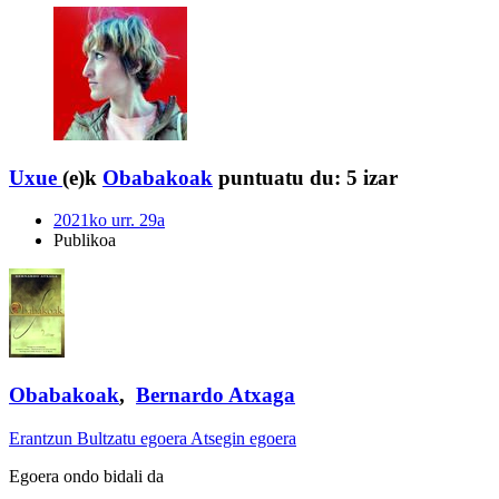
Uxue
(e)k
Obabakoak
puntuatu du:
5 izar
2021ko urr. 29a
Publikoa
Obabakoak
,
Bernardo Atxaga
Erantzun
Bultzatu egoera
Atsegin egoera
Egoera ondo bidali da